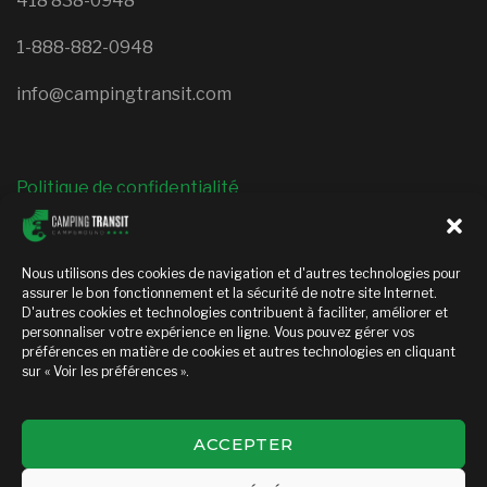
418 838-0948
1-888-882-0948
info@campingtransit.com
Politique de confidentialité
SUIVEZ-NOUS
Nous utilisons des cookies de navigation et d'autres technologies pour
assurer le bon fonctionnement et la sécurité de notre site Internet.
D'autres cookies et technologies contribuent à faciliter, améliorer et
facebook
instagram
personnaliser votre expérience en ligne. Vous pouvez gérer vos
préférences en matière de cookies et autres technologies en cliquant
sur « Voir les préférences ».
ACCEPTER
Copyright © 2026 — Camping transit. All Rights Reserved