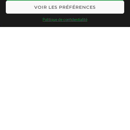
VOIR LES PRÉFÉRENCES
Politique de confidentialité
SHARE
SHARE ON TWITTER
SHARE ON FACEBOOK
SHARE ON GOOGLE+