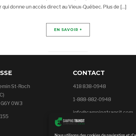
r qui donne un accès direct au Vieux-Québec. Plus de […]
EN SAVOIR +
SSE
CONTACT
emin St-Roch
418 838-0948
C)
1-888-882-0948
, G6Y 0W3
info@campingtransit.com
5155
Nous utilisons des cookies de navigation et d'