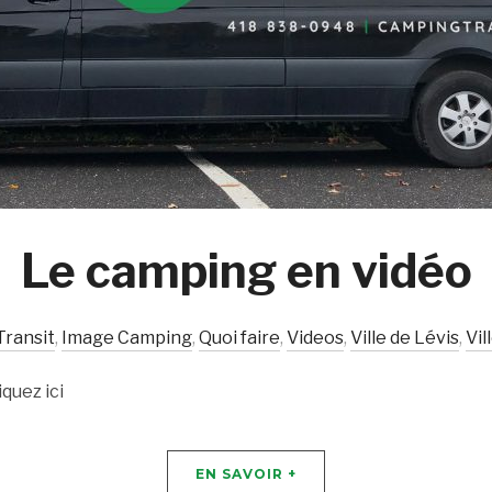
Le camping en vidéo
ransit
,
Image Camping
,
Quoi faire
,
Videos
,
Ville de Lévis
,
Vil
quez ici
EN SAVOIR +