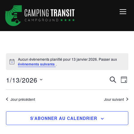
TOGG
Aucun évènements planifié pour 13 janvier 2026. Passer aux
évènements suivants
.
Reche
Na
1/13/2026
RECHERC
JOUR
de
et
Sélectionnez
vu
une
naviga
Jour précédent
Jour suivant
Év
date.
de
vues
S’ABONNER AU CALENDRIER
Évène