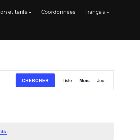
on et tarifs
Coordonnées
Français
Navigation
CHERCHER
Liste
Mois
Jour
de
vues
Évènement
nts
.