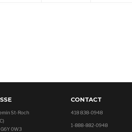
SSE
CONTACT
emin St-Roch
418 838-0948
C)
1-888-882-0948
, G6Y 0W3