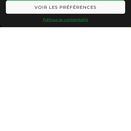
VOIR LES PRÉFÉRENCES
Politique de confidentialité
SHARE
SHARE ON TWITTER
SHARE ON FACEBOOK
SHARE ON GOOGLE+